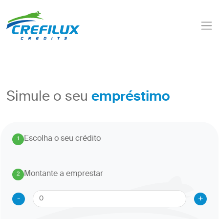
empréstimo
Simule o seu
Escolha o seu crédito
1
.
Montante a emprestar
2
.
-
+