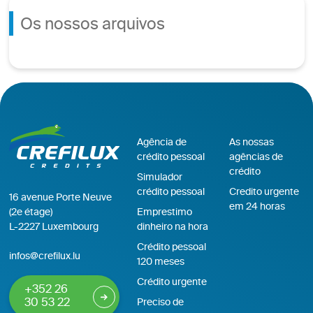
Os nossos arquivos
Agência de
As nossas
crédito pessoal
agências de
crédito
Simulador
crédito pessoal
Credito urgente
16 avenue Porte Neuve
em 24 horas
(2e étage)
Emprestimo
L-2227 Luxembourg
dinheiro na hora
Crédito pessoal
infos@crefilux.lu
120 meses
Crédito urgente
+352 26
30 53 22
Preciso de