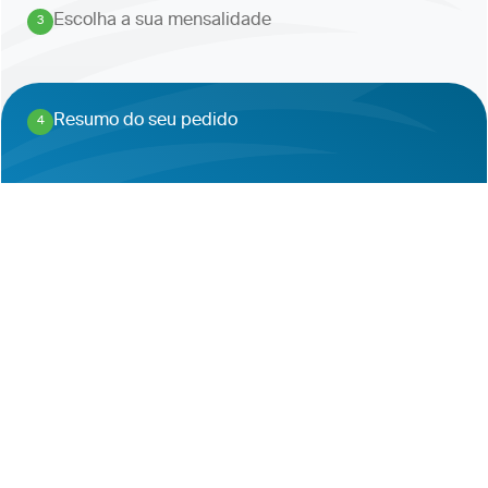
Escolha a sua mensalidade
3
.
Resumo do seu pedido
4
.