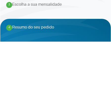
Escolha a sua mensalidade
3
.
Resumo do seu pedido
4
.