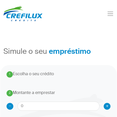
empréstimo
Simule o seu
Escolha o seu crédito
1
.
Montante a emprestar
2
.
-
+