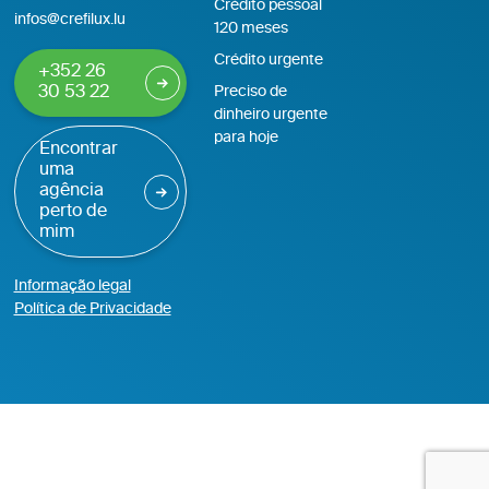
Crédito pessoal
infos@crefilux.lu
120 meses
Crédito urgente
+352 26
30 53 22
Preciso de
dinheiro urgente
para hoje
Encontrar
uma
agência
perto de
mim
Informação legal
Política de Privacidade