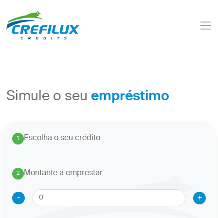
empréstimo
Simule o seu
Escolha o seu crédito
1
.
Montante a emprestar
2
.
-
+