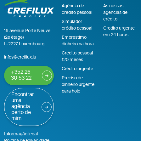
Agência de
As nossas
crédito pessoal
agências de
crédito
Simulador
crédito pessoal
Credito urgente
16 avenue Porte Neuve
em 24 horas
(2e étage)
Emprestimo
L-2227 Luxembourg
dinheiro na hora
Crédito pessoal
infos@crefilux.lu
120 meses
Crédito urgente
+352 26
30 53 22
Preciso de
dinheiro urgente
para hoje
Encontrar
uma
agência
perto de
mim
Informação legal
Política de Privacidade