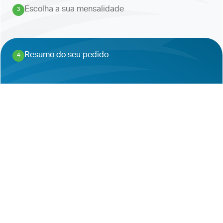
Escolha a sua mensalidade
3
.
Resumo do seu pedido
4
.