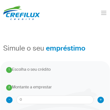
empréstimo
Simule o seu
Escolha o seu crédito
1
.
Montante a emprestar
2
.
-
+