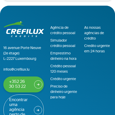
Agência de
As nossas
crédito pessoal
agências de
crédito
Simulador
crédito pessoal
Credito urgente
16 avenue Porte Neuve
em 24 horas
(2e étage)
Emprestimo
L-2227 Luxembourg
dinheiro na hora
Crédito pessoal
infos@crefilux.lu
120 meses
Crédito urgente
+352 26
30 53 22
Preciso de
dinheiro urgente
para hoje
Encontrar
uma
agência
perto de