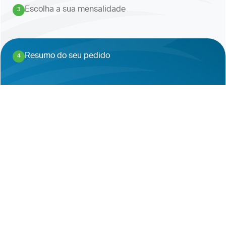
Escolha a sua mensalidade
3
.
Resumo do seu pedido
4
.