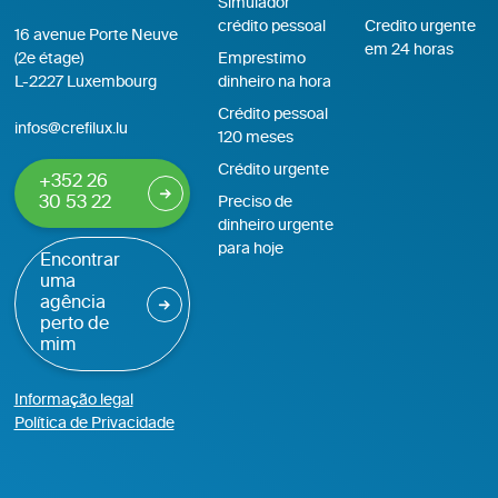
Simulador
crédito pessoal
Credito urgente
16 avenue Porte Neuve
em 24 horas
(2e étage)
Emprestimo
L-2227 Luxembourg
dinheiro na hora
Crédito pessoal
infos@crefilux.lu
120 meses
Crédito urgente
+352 26
30 53 22
Preciso de
dinheiro urgente
para hoje
Encontrar
uma
agência
perto de
mim
Informação legal
Política de Privacidade