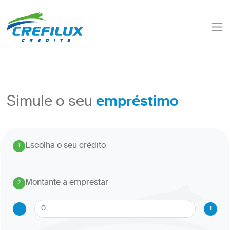
empréstimo
Simule o seu
Escolha o seu crédito
1
.
Montante a emprestar
2
.
-
+