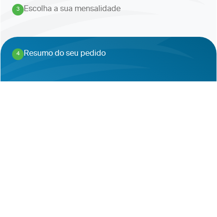
Escolha a sua mensalidade
3
.
Resumo do seu pedido
4
.