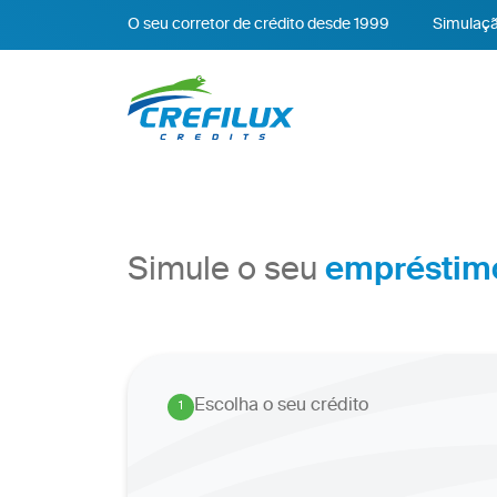
O seu corretor de crédito desde 1999
Simulaçã
empréstim
Simule o seu
Escolha o seu crédito
1
.