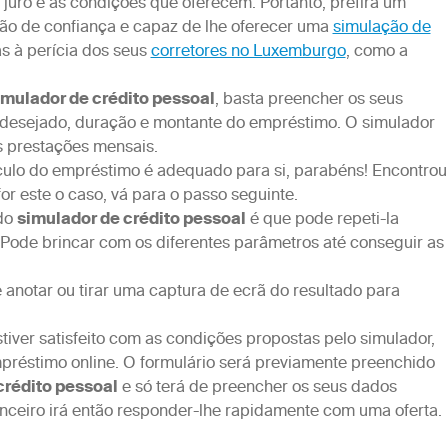
 juro e as condições que oferecem. Portanto, prefira um
ão de confiança e capaz de lhe oferecer uma
simulação de
s à perícia dos seus
corretores no Luxemburgo
, como a
imulador de crédito pessoal
, basta preencher os seus
 desejado, duração e montante do empréstimo. O simulador
s prestações mensais.
lculo do empréstimo é adequado para si, parabéns! Encontrou
r este o caso, vá para o passo seguinte.
 do
simulador de crédito pessoal
é que pode repeti-la
 Pode brincar com os diferentes parâmetros até conseguir as
 anotar ou tirar uma captura de ecrã do resultado para
stiver satisfeito com as condições propostas pelo simulador,
préstimo online. O formulário será previamente preenchido
crédito pessoal
e só terá de preencher os seus dados
nanceiro irá então responder-lhe rapidamente com uma oferta.