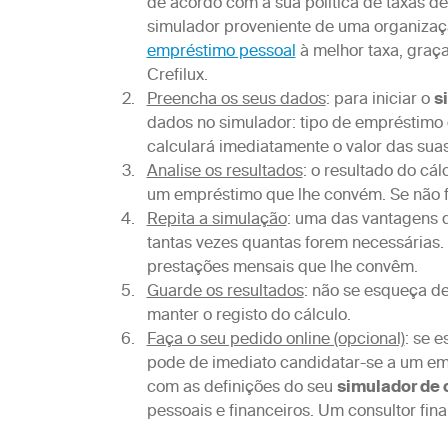
de acordo com a sua política de taxas de
simulador proveniente de uma organizaç
empréstimo pessoal
à melhor taxa, graça
Crefilux.
Preencha os seus dados
: para iniciar o
s
dados no simulador: tipo de empréstimo
calculará imediatamente o valor das sua
Analise os resultados
: o resultado do cá
um empréstimo que lhe convém. Se não fo
Repita a simulação
: uma das vantagens
tantas vezes quantas forem necessárias.
prestações mensais que lhe convêm.
Guarde os resultados
: não se esqueça de
manter o registo do cálculo.
Faça o seu pedido online (opcional)
: se e
pode de imediato candidatar-se a um em
com as definições do seu
simulador de 
pessoais e financeiros. Um consultor fi