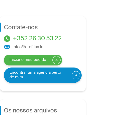
Contate-nos
+352 26 30 53 22
infos@crefilux.lu
Iniciar o meu pedido
Encontrar uma agência perto
de mim
Os nossos arquivos