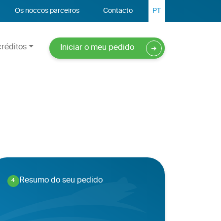
Os noccos parceiros
Contacto
PT
réditos
Iniciar o meu pedido
Resumo do seu pedido
4
.