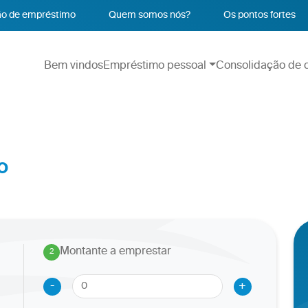
o de empréstimo
Quem somos nós?
Os pontos fortes
Bem vindos
Empréstimo pessoal
Consolidação de c
o
Montante a emprestar
2
.
-
+