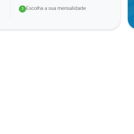
Escolha a sua mensalidade
3
.