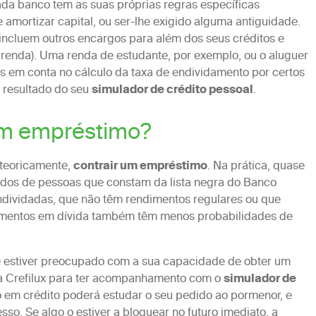
cada banco tem as suas próprias regras específicas
 amortizar capital, ou ser-lhe exigido alguma antiguidade.
 incluem outros encargos para além dos seus créditos e
 renda). Uma renda de estudante, por exemplo, ou o aluguer
dos em conta no cálculo da taxa de endividamento por certos
 resultado do seu
simulador de crédito pessoal
.
um empréstimo?
 teoricamente,
contrair um empréstimo
. Na prática, quase
didos de pessoas que constam da lista negra do Banco
dividadas, que não têm rendimentos regulares ou que
imentos em dívida também têm menos probabilidades de
se estiver preocupado com a sua capacidade de obter um
a Crefilux para ter acompanhamento com o
simulador de
o em crédito poderá estudar o seu pedido ao pormenor, e
so. Se algo o estiver a bloquear no futuro imediato, a