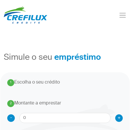
empréstimo
Simule o seu
Escolha o seu crédito
1
.
Montante a emprestar
2
.
-
+