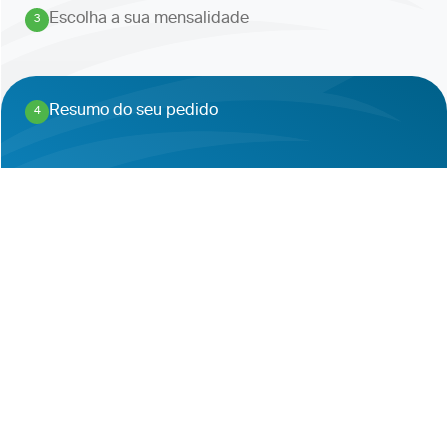
Escolha a sua mensalidade
3
.
Resumo do seu pedido
4
.