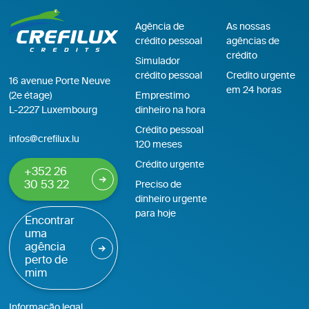
Agência de
As nossas
crédito pessoal
agências de
crédito
Simulador
crédito pessoal
Credito urgente
16 avenue Porte Neuve
em 24 horas
(2e étage)
Emprestimo
L-2227 Luxembourg
dinheiro na hora
Crédito pessoal
infos@crefilux.lu
120 meses
Crédito urgente
+352 26
30 53 22
Preciso de
dinheiro urgente
para hoje
Encontrar
uma
agência
perto de
mim
Informação legal