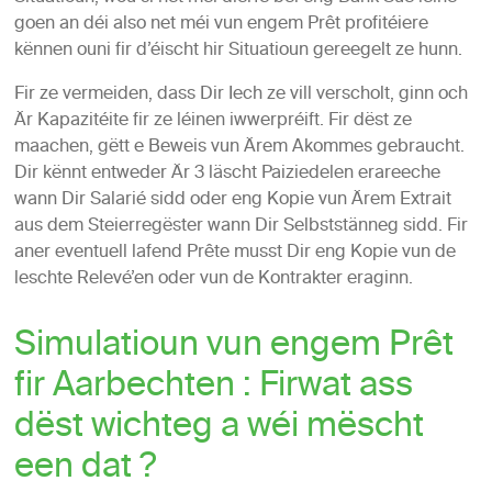
goen an déi also net méi vun engem Prêt profitéiere
kënnen ouni fir d’éischt hir Situatioun gereegelt ze hunn.
Fir ze vermeiden, dass Dir Iech ze vill verscholt, ginn och
Är Kapazitéite fir ze léinen iwwerpréift. Fir dëst ze
maachen, gëtt e Beweis vun Ärem Akommes gebraucht.
Dir kënnt entweder Är 3 läscht Paiziedelen erareeche
wann Dir Salarié sidd oder eng Kopie vun Ärem Extrait
aus dem Steierregëster wann Dir Selbststänneg sidd. Fir
aner eventuell lafend Prête musst Dir eng Kopie vun de
leschte Relevé’en oder vun de Kontrakter eraginn.
Simulatioun vun engem Prêt
fir Aarbechten : Firwat ass
dëst wichteg a wéi mëscht
een dat ?