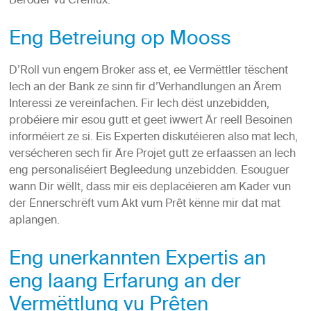
Beroder vu Crefilux.
Eng Betreiung op Mooss
D’Roll vun engem Broker ass et, ee Vermëttler tëschent
Iech an der Bank ze sinn fir d’Verhandlungen an Ärem
Interessi ze vereinfachen. Fir Iech dëst unzebidden,
probéiere mir esou gutt et geet iwwert Är reell Besoinen
informéiert ze si. Eis Experten diskutéieren also mat Iech,
versécheren sech fir Äre Projet gutt ze erfaassen an Iech
eng personaliséiert Begleedung unzebidden. Esouguer
wann Dir wëllt, dass mir eis deplacéieren am Kader vun
der Ënnerschrëft vum Akt vum Prêt kënne mir dat mat
aplangen.
Eng unerkannten Expertis an
eng laang Erfarung an der
Vermëttlung vu Prêten