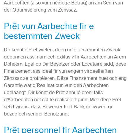
Aarbechten (also vum néidege Betrag) an am Sënn vun
der Optimiséierung vum Zënssaz.
Prêt vun Aarbechte fir e
bestëmmten Zweck
Dir kënnt e Prêt wielen, deen un e bestëmmten Zweck
gebonnen ass, nämlech exklusiv fir Aarbechten un Ärem
Doheem. Egal op Dir Besëtzer oder Locataire sidd, dëse
Finanzement ass ideal fir vun engem virdeelhaften
Zënssaz ze profitéieren. Dëse Finanzement huet och eng
Garantie wat d’Realisatioun vun den Aarbechten
ubelaangt. Dir kënnt de Prêt annuléieren, falls
d’Aarbechten net sollte realiséiert ginn. Mee dëse Prêt
setzt viraus, dass Beweiser fir d‘Bank geliwwert gi
bezüglech senger Benotzung.
Prêt personnel fir Aarbechten