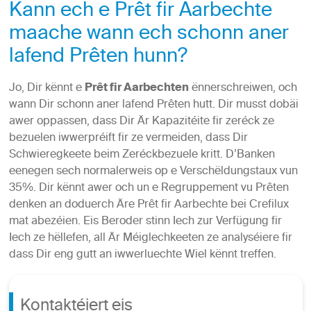
Kann ech e Prêt fir Aarbechte
maache wann ech schonn aner
lafend Prêten hunn?
Jo, Dir kënnt e
Prêt fir Aarbechten
ënnerschreiwen, och
wann Dir schonn aner lafend Prêten hutt. Dir musst dobäi
awer oppassen, dass Dir Är Kapazitéite fir zeréck ze
bezuelen iwwerpréift fir ze vermeiden, dass Dir
Schwieregkeete beim Zeréckbezuele kritt. D’Banken
eenegen sech normalerweis op e Verschëldungstaux vun
35%. Dir kënnt awer och un e Regruppement vu Prêten
denken an doduerch Äre Prêt fir Aarbechte bei Crefilux
mat abezéien. Eis Beroder stinn Iech zur Verfügung fir
Iech ze hëllefen, all Är Méiglechkeeten ze analyséiere fir
dass Dir eng gutt an iwwerluechte Wiel kënnt treffen.
Kontaktéiert eis