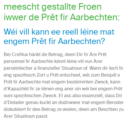
meescht gestallte Froen
iwwer de Prêt fir Aarbechten:
Wéi vill kann ee reell léine mat
engem Prêt fir Aarbechten?
Bei Crefilux hänkt de Betrag, deen Dir fir Äre Prêt
personnel fir Aarbechte kënnt léine vill vun Ärer
perséinlecher a finanzieller Situatioun of. Wann dir Iech fir
eng spezifesch Zort u Prêt entscheet, wéi zum Beispill e
Prêt fir Aarbechte mat engem bestëmmten Zweck, kann
d’Kapazitéit fir ze léinen eng aner sin wéi bei engem Prêt
ouni spezifeschen Zweck. Et ass also essenziell, dass Dir
d’Detailer genau kuckt an dodriwwer mat engem Beroder
diskutéiert fir dee Betrag ze wielen, deen am Beschten zu
Ärer Situatioun passt.