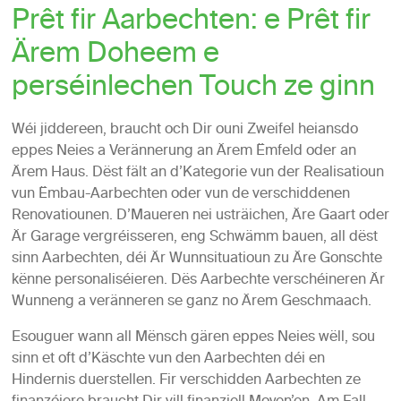
Prêt fir Aarbechten: e Prêt fir
Ärem Doheem e
perséinlechen Touch ze ginn
Wéi jiddereen, braucht och Dir ouni Zweifel heiansdo
eppes Neies a Verännerung an Ärem Ëmfeld oder an
Ärem Haus. Dëst fält an d’Kategorie vun der Realisatioun
vun Ëmbau-Aarbechten oder vun de verschiddenen
Renovatiounen. D’Maueren nei usträichen, Äre Gaart oder
Är Garage vergréisseren, eng Schwämm bauen, all dëst
sinn Aarbechten, déi Är Wunnsituatioun zu Äre Gonschte
kënne personaliséieren. Dës Aarbechte verschéineren Är
Wunneng a veränneren se ganz no Ärem Geschmaach.
Esouguer wann all Mënsch gären eppes Neies wëll, sou
sinn et oft d’Käschte vun den Aarbechten déi en
Hindernis duerstellen. Fir verschidden Aarbechten ze