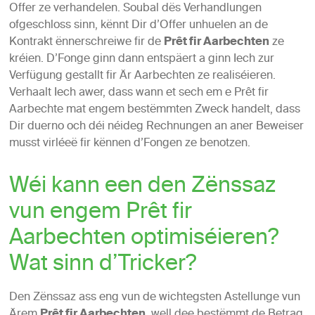
Offer ze verhandelen. Soubal dës Verhandlungen
ofgeschloss sinn, kënnt Dir d’Offer unhuelen an de
Kontrakt ënnerschreiwe fir de
Prêt fir Aarbechten
ze
kréien. D’Fonge ginn dann entspäert a ginn Iech zur
Verfügung gestallt fir Är Aarbechten ze realiséieren.
Verhaalt Iech awer, dass wann et sech em e Prêt fir
Aarbechte mat engem bestëmmten Zweck handelt, dass
Dir duerno och déi néideg Rechnungen an aner Beweiser
musst virléeë fir kënnen d’Fongen ze benotzen.
Wéi kann een den Zënssaz
vun engem Prêt fir
Aarbechten optimiséieren?
Wat sinn d’Tricker?
Den Zënssaz ass eng vun de wichtegsten Astellunge vun
Ärem
, well dee bestëmmt de Betrag