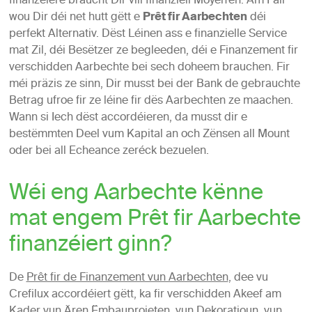
finanzéiere braucht Dir vill finanziell Moyen’en. Am Fall
wou Dir déi net hutt gëtt e
Prêt fir Aarbechten
déi
perfekt Alternativ. Dëst Léinen ass e finanzielle Service
mat Zil, déi Besëtzer ze begleeden, déi e Finanzement fir
verschidden Aarbechte bei sech doheem brauchen. Fir
méi präzis ze sinn, Dir musst bei der Bank de gebrauchte
Betrag ufroe fir ze léine fir dës Aarbechten ze maachen.
Wann si Iech dëst accordéieren, da musst dir e
bestëmmten Deel vum Kapital an och Zënsen all Mount
oder bei all Echeance zeréck bezuelen.
Wéi eng Aarbechte kënne
mat engem Prêt fir Aarbechte
finanzéiert ginn?
De
Prêt fir de Finanzement vun Aarbechten
, dee vu
Crefilux accordéiert gëtt, ka fir verschidden Akeef am
Kader vun Ären Ëmbauprojeten, vun Dekoratioun, vun