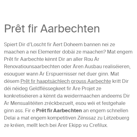
Prêt fir Aarbechten
Spiert Dir d’Loscht fir Äert Doheem bannen nei ze
maachen a nei Elementer dobäi ze maachen? Mat engem
Prêt fir Aarbechte kënnt Dir an aller Rou Är
Renovatiounsaarbechten oder Ären Ausbau realiséieren,
esouguer wann Är Erspuernisser net duer ginn. Mat
dësem
Prêt fir haaptsächlech grouss Aarbechte
kritt Dir
déi néideg Geldflëssegkeet fir Äre Projet ze
konkretiséieren a kënnt da weidermaachen andeems Dir
Är Mensualitéiten zréckbezuelt, esou wéi et festgehale
ginn ass. Fir e
Prêt fir Aarbechten
an engem schnellen
Delai a mat engem kompetitiven Zënssaz zu Lëtzebuerg
ze kréien, mellt Iech bei Ärer Ekipp vu Crefilux.