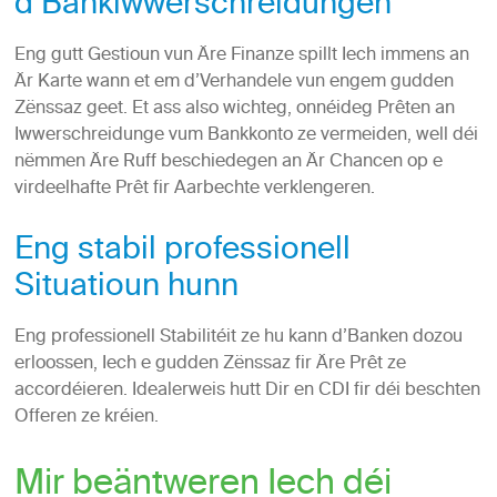
d’Bankiwwerschreidungen
Eng gutt Gestioun vun Äre Finanze spillt Iech immens an
Är Karte wann et em d’Verhandele vun engem gudden
Zënssaz geet. Et ass also wichteg, onnéideg Prêten an
Iwwerschreidunge vum Bankkonto ze vermeiden, well déi
nëmmen Äre Ruff beschiedegen an Är Chancen op e
virdeelhafte Prêt fir Aarbechte verklengeren.
Eng stabil professionell
Situatioun hunn
Eng professionell Stabilitéit ze hu kann d’Banken dozou
erloossen, Iech e gudden Zënssaz fir Äre Prêt ze
accordéieren. Idealerweis hutt Dir en CDI fir déi beschten
Offeren ze kréien.
Mir beäntweren Iech déi