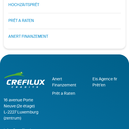
HOCHZÄITSPRÊT
PRÊT A RATEN
ANERT FINANZEMENT
Anert
Eis Agence fir
Finanzement
Prêt’en
Prêt a Raten
16 avenue Porte
Neuve (2e étage)
L-2227 Luxemburg
(zentrum)