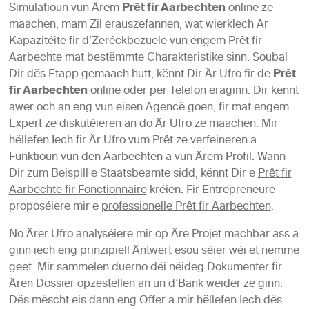
Simulatioun vun Ärem
Prêt fir Aarbechten
online ze
maachen, mam Zil erauszefannen, wat wierklech Är
Kapazitéite fir d’Zeréckbezuele vun engem Prêt fir
Aarbechte mat bestëmmte Charakteristike sinn. Soubal
Dir dës Etapp gemaach hutt, kënnt Dir Är Ufro fir de
Prêt
fir Aarbechten
online oder per Telefon eraginn. Dir kënnt
awer och an eng vun eisen Agencë goen, fir mat engem
Expert ze diskutéieren an do Är Ufro ze maachen. Mir
hëllefen Iech fir Är Ufro vum Prêt ze verfeineren a
Funktioun vun den Aarbechten a vun Ärem Profil. Wann
Dir zum Beispill e Staatsbeamte sidd, kënnt Dir e
Prêt fir
Aarbechte fir Fonctionnaire
kréien. Fir Entrepreneure
proposéiere mir e
professionelle Prêt fir Aarbechten
.
No Ärer Ufro analyséiere mir op Äre Projet machbar ass a
ginn iech eng prinzipiell Äntwert esou séier wéi et nëmme
geet. Mir sammelen duerno déi néideg Dokumenter fir
Ären Dossier opzestellen an un d’Bank weider ze ginn.
Dës mëscht eis dann eng Offer a mir hëllefen Iech dës