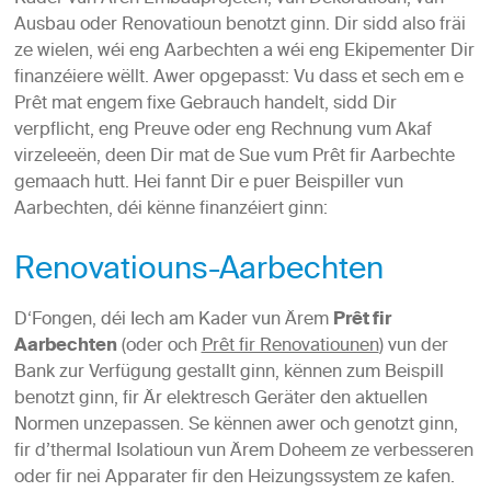
Ausbau oder Renovatioun benotzt ginn. Dir sidd also fräi
ze wielen, wéi eng Aarbechten a wéi eng Ekipementer Dir
finanzéiere wëllt. Awer opgepasst: Vu dass et sech em e
Prêt mat engem fixe Gebrauch handelt, sidd Dir
verpflicht, eng Preuve oder eng Rechnung vum Akaf
virzeleeën, deen Dir mat de Sue vum Prêt fir Aarbechte
gemaach hutt. Hei fannt Dir e puer Beispiller vun
Aarbechten, déi kënne finanzéiert ginn:
Renovatiouns-Aarbechten
D‘Fongen, déi Iech am Kader vun Ärem
Prêt fir
Aarbechten
(oder och
Prêt fir Renovatiounen
) vun der
Bank zur Verfügung gestallt ginn, kënnen zum Beispill
benotzt ginn, fir Är elektresch Geräter den aktuellen
Normen unzepassen. Se kënnen awer och genotzt ginn,
fir d’thermal Isolatioun vun Ärem Doheem ze verbesseren
oder fir nei Apparater fir den Heizungssystem ze kafen.