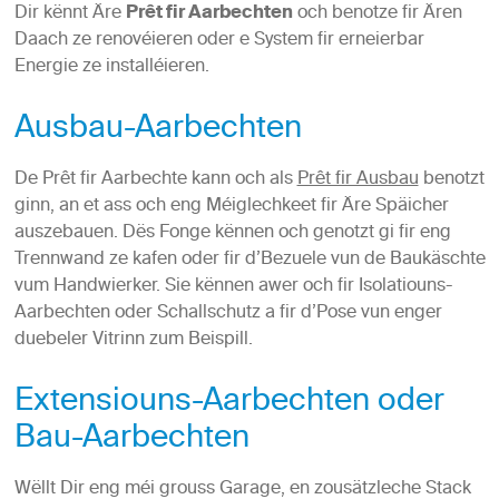
Dir kënnt Äre
Prêt fir Aarbechten
och benotze fir Ären
Daach ze renovéieren oder e System fir erneierbar
Energie ze installéieren.
Ausbau-Aarbechten
De Prêt fir Aarbechte kann och als
Prêt fir Ausbau
benotzt
ginn, an et ass och eng Méiglechkeet fir Äre Späicher
auszebauen. Dës Fonge kënnen och genotzt gi fir eng
Trennwand ze kafen oder fir d’Bezuele vun de Baukäschte
vum Handwierker. Sie kënnen awer och fir Isolatiouns-
Aarbechten oder Schallschutz a fir d’Pose vun enger
duebeler Vitrinn zum Beispill.
Extensiouns-Aarbechten oder
Bau-Aarbechten
Wëllt Dir eng méi grouss Garage, en zousätzleche Stack