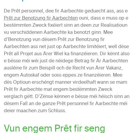
De Prêt personnel, dee fir Aarbechte geduecht ass, ass e
Prêt zur Benotzung fir Aarbechten
ouni, dass e muss op e
bestëmmten Zweck fixéiert sinn an deen zur Realisatioun
vu verschiddenen Aarbechte ka benotzt ginn. Mee
d’Benotzung vun dësem Prêt zur Benotzung fir
Aarbechten ass net just op Aarbechte limitéiert, well dëse
Prêt all Projet aus Ärer Wiel ka finanzéieren. Dir kënnt also
e bësse méi wéi just de néidege Betrag fir Är Aarbechten
ausléine fir zum Beispill och de Recht vun Ärer Vakanz,
engem Autoskaf oder soss eppes ze finanzéieren. Mee
dës Optioun erschéngt manner virdeelhaft wann se mam
Prêt fir Aarbechte mat engem bestëmmten Zweck
verglach gëtt. D’Zënse kënnen e bësse méi héisch sinn an
dësem Fall an de ganze Prêt personnel fir Aarbechte méi
deier maachen zum Schluss.
Vun engem Prêt fir seng