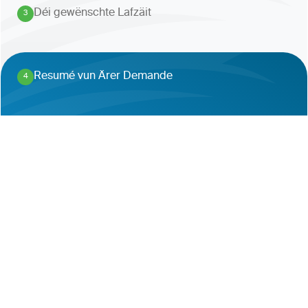
Déi gewënschte Lafzäit
3
.
Resumé vun Ärer Demande
4
.