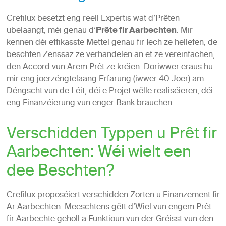
Crefilux besëtzt eng reell Expertis wat d’Prêten
ubelaangt, méi genau d’
Prête fir Aarbechten
. Mir
kennen déi effikasste Mëttel genau fir Iech ze hëllefen, de
beschten Zënssaz ze verhandelen an et ze vereinfachen,
den Accord vun Ärem Prêt ze kréien. Doriwwer eraus hu
mir eng joerzéngtelaang Erfarung (iwwer 40 Joer) am
Déngscht vun de Léit, déi e Projet wëlle realiséieren, déi
eng Finanzéierung vun enger Bank brauchen.
Verschidden Typpen u Prêt fir
Aarbechten: Wéi wielt een
dee Beschten?
Crefilux proposéiert verschidden Zorten u Finanzement fir
Är Aarbechten. Meeschtens gëtt d’Wiel vun engem Prêt
fir Aarbechte geholl a Funktioun vun der Gréisst vun den