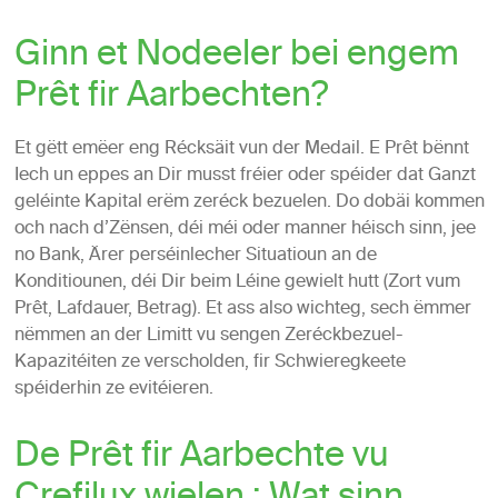
Ginn et Nodeeler bei engem
Prêt fir Aarbechten?
Et gëtt emëer eng Récksäit vun der Medail. E Prêt bënnt
Iech un eppes an Dir musst fréier oder spéider dat Ganzt
geléinte Kapital erëm zeréck bezuelen. Do dobäi kommen
och nach d’Zënsen, déi méi oder manner héisch sinn, jee
no Bank, Ärer perséinlecher Situatioun an de
Konditiounen, déi Dir beim Léine gewielt hutt (Zort vum
Prêt, Lafdauer, Betrag). Et ass also wichteg, sech ëmmer
nëmmen an der Limitt vu sengen Zeréckbezuel-
Kapazitéiten ze verscholden, fir Schwieregkeete
spéiderhin ze evitéieren.
De Prêt fir Aarbechte vu