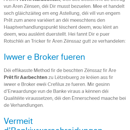
Prêt fir Aarbechten
vun Ären Zënsen, déi Dir musst bezuelen. Mee et handelt
sech gläichzäiteg em eng Astellung, déi vill vun engem
Prêt zum anere variéiert an déi meeschtens den
Haaptverhandlungspunkt tëschent deem, wou léint an
deem, wou ausléint duerstellt. Hei fannt Dir e puer
Rotschléi an Tricker fir Ären Zënssaz gutt ze verhandelen:
Iwwer e Broker fueren
Déi effikasste Method fir de beschten Zënssaz fir Äre
Prêt fir Aarbechten
zu Lëtzebuerg ze kréien ass fir
iwwer e Broker ewéi Crefilux ze fueren. Mir gesinn
d’Erwaardunge vun de Banke viraus a kënnen déi
Qualitéite viraussetzen, déi den Ënnerscheed maache bei
de Verhandlungen.
Vermeit