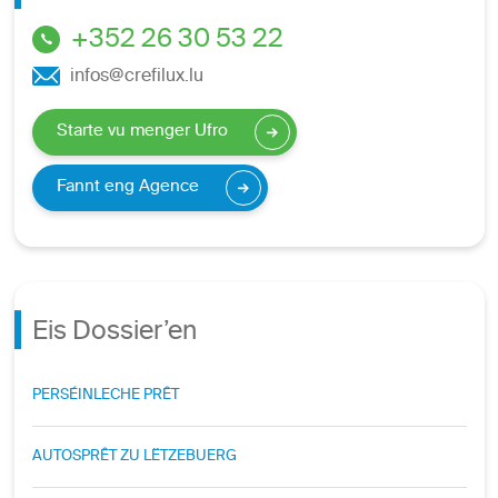
+352 26 30 53 22
infos@crefilux.lu
Starte vu menger Ufro
Fannt eng Agence
Eis Dossier’en
PERSÉINLECHE PRÊT
AUTOSPRÊT ZU LËTZEBUERG