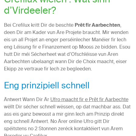
Crefilux wielen : Wat sinn
d’Virdeeler?
Bei Crefilux kritt Dir de beschte
Prêt fir Aarbechten
,
deen Dir am Kader vun Äre Projete braucht. Mir wenden
eis un all Projet an enger perséinlecher Manéier fir Iech
eng Léisung fir e Finanzement op Mooss ze bidden. Esou
hutt Dir méi Sécherheet wat d’Ofschléisse vun Ären
Aarbechten ubelaangt wann Dir de Choix maacht, eiser
Ekipp ze vertraue fir Iech ze begleeden.
Eng prinzipiell schnell
Äntwert Wann Dir Är
Ufro maacht fir e Prêt fir Aarbechte
wëllt Dir sécher schnell wëssen, op dat machbar ass. Dat
ass eis ganz bewosst a mir ginn Iech am Prinzip direkt
eng schnell Äntwert. No Ärer online Ufro gitt Dir
spéitstens no 2 Stonnen zeréck kontaktéiert vun Ärem