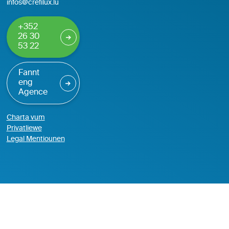
infos@crefilux.lu
+352
26 30
53 22
Fannt
eng
Agence
Charta vum
Privatliewe
Legal Mentiounen