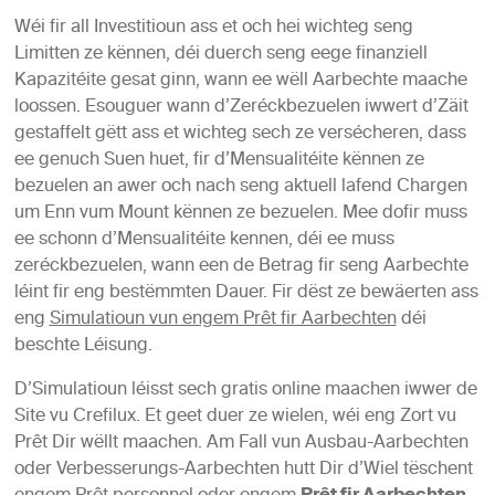
Wéi fir all Investitioun ass et och hei wichteg seng
Limitten ze kënnen, déi duerch seng eege finanziell
Kapazitéite gesat ginn, wann ee wëll Aarbechte maache
loossen. Esouguer wann d’Zeréckbezuelen iwwert d’Zäit
gestaffelt gëtt ass et wichteg sech ze versécheren, dass
ee genuch Suen huet, fir d’Mensualitéite kënnen ze
bezuelen an awer och nach seng aktuell lafend Chargen
um Enn vum Mount kënnen ze bezuelen. Mee dofir muss
ee schonn d’Mensualitéite kennen, déi ee muss
zeréckbezuelen, wann een de Betrag fir seng Aarbechte
léint fir eng bestëmmten Dauer. Fir dëst ze bewäerten ass
eng
Simulatioun vun engem Prêt fir Aarbechten
déi
beschte Léisung.
D’Simulatioun léisst sech gratis online maachen iwwer de
Site vu Crefilux. Et geet duer ze wielen, wéi eng Zort vu
Prêt Dir wëllt maachen. Am Fall vun Ausbau-Aarbechten
oder Verbesserungs-Aarbechten hutt Dir d’Wiel tëschent