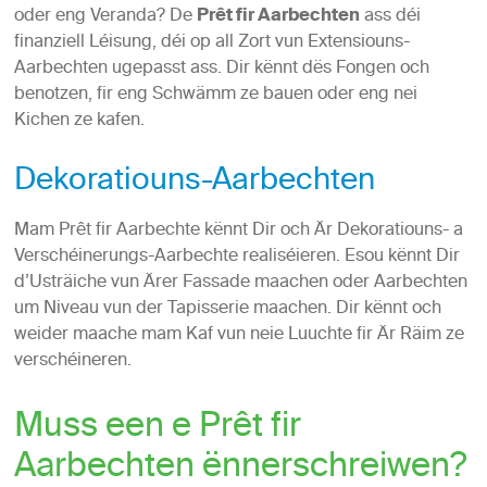
oder eng Veranda? De
Prêt fir Aarbechten
ass déi
finanziell Léisung, déi op all Zort vun Extensiouns-
Aarbechten ugepasst ass. Dir kënnt dës Fongen och
benotzen, fir eng Schwämm ze bauen oder eng nei
Kichen ze kafen.
Dekoratiouns-Aarbechten
Mam Prêt fir Aarbechte kënnt Dir och Är Dekoratiouns- a
Verschéinerungs-Aarbechte realiséieren. Esou kënnt Dir
d’Usträiche vun Ärer Fassade maachen oder Aarbechten
um Niveau vun der Tapisserie maachen. Dir kënnt och
weider maache mam Kaf vun neie Luuchte fir Är Räim ze
verschéineren.
Muss een e Prêt fir
Aarbechten ënnerschreiwen?