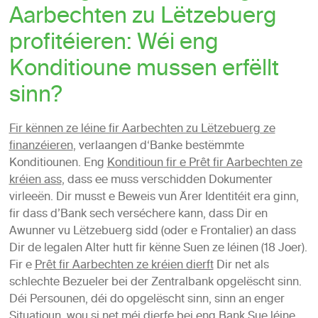
Aarbechten zu Lëtzebuerg
profitéieren: Wéi eng
Konditioune mussen erfëllt
sinn?
Fir kënnen ze léine fir Aarbechten zu Lëtzebuerg ze
finanzéieren
, verlaangen d‘Banke bestëmmte
Konditiounen. Eng
Konditioun fir e Prêt fir Aarbechten ze
kréien ass
, dass ee muss verschidden Dokumenter
virleeën. Dir musst e Beweis vun Ärer Identitéit era ginn,
fir dass d’Bank sech verséchere kann, dass Dir en
Awunner vu Lëtzebuerg sidd (oder e Frontalier) an dass
Dir de legalen Alter hutt fir kënne Suen ze léinen (18 Joer).
Fir e
Prêt fir Aarbechten ze kréien dierft
Dir net als
schlechte Bezueler bei der Zentralbank opgelëscht sinn.
Déi Persounen, déi do opgelëscht sinn, sinn an enger
Situatioun, wou si net méi dierfe bei eng Bank Sue léine