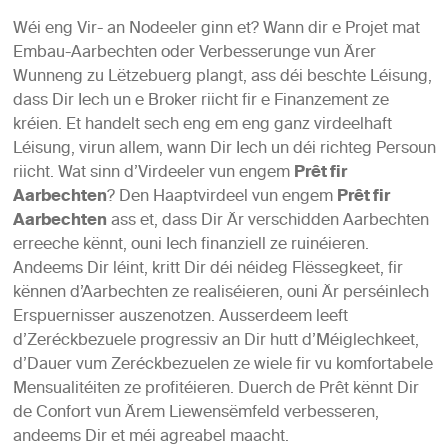
Wéi eng Vir- an Nodeeler ginn et? Wann dir e Projet mat
Embau-Aarbechten oder Verbesserunge vun Ärer
Wunneng zu Lëtzebuerg plangt, ass déi beschte Léisung,
dass Dir Iech un e Broker riicht fir e Finanzement ze
kréien. Et handelt sech eng em eng ganz virdeelhaft
Léisung, virun allem, wann Dir Iech un déi richteg Persoun
riicht. Wat sinn d’Virdeeler vun engem
Prêt fir
Aarbechten
? Den Haaptvirdeel vun engem
Prêt fir
Aarbechten
ass et, dass Dir Är verschidden Aarbechten
erreeche kënnt, ouni Iech finanziell ze ruinéieren.
Andeems Dir léint, kritt Dir déi néideg Flëssegkeet, fir
kënnen d’Aarbechten ze realiséieren, ouni Är perséinlech
Erspuernisser auszenotzen. Ausserdeem leeft
d’Zeréckbezuele progressiv an Dir hutt d’Méiglechkeet,
d’Dauer vum Zeréckbezuelen ze wiele fir vu komfortabele
Mensualitéiten ze profitéieren. Duerch de Prêt kënnt Dir
de Confort vun Ärem Liewensëmfeld verbesseren,
andeems Dir et méi agreabel maacht.