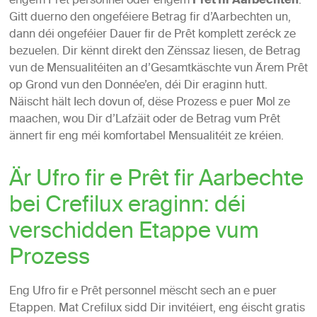
engem Prêt personnel oder engem
Prêt fir Aarbechten
.
Gitt duerno den ongeféiere Betrag fir d’Aarbechten un,
dann déi ongeféier Dauer fir de Prêt komplett zeréck ze
bezuelen. Dir kënnt direkt den Zënssaz liesen, de Betrag
vun de Mensualitéiten an d’Gesamtkäschte vun Ärem Prêt
op Grond vun den Donnée’en, déi Dir eraginn hutt.
Näischt hält Iech dovun of, dëse Prozess e puer Mol ze
maachen, wou Dir d’Lafzäit oder de Betrag vum Prêt
ännert fir eng méi komfortabel Mensualitéit ze kréien.
Är Ufro fir e Prêt fir Aarbechte
bei Crefilux eraginn: déi
verschidden Etappe vum
Prozess
Eng Ufro fir e Prêt personnel mëscht sech an e puer
Etappen. Mat Crefilux sidd Dir invitéiert, eng éischt gratis